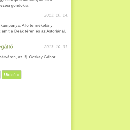
mezési gondokra.
2013. 10. 14.
ámkampánya. A fő termékelőny
z amit a Deák téren és az Astoriánál,
gálló
2013. 10. 01.
érváron, az Ifj. Ocskay Gábor
Utolsó »