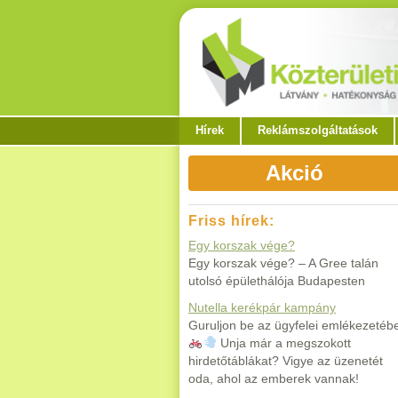
Hírek
Reklámszolgáltatások
Akció
Friss hírek:
Egy korszak vége?
Egy korszak vége? – A Gree talán
utolsó épülethálója Budapesten
Nutella kerékpár kampány
Guruljon be az ügyfelei emlékezetéb
Unja már a megszokott
hirdetőtáblákat? Vigye az üzenetét
oda, ahol az emberek vannak!