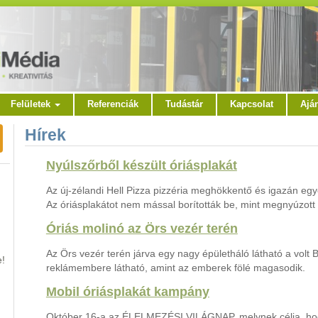
Felületek
Referenciák
Tudástár
Kapcsolat
Ajá
Hírek
Nyúlszőrből készült óriásplakát
Az új-zélandi Hell Pizza pizzéria meghökkentő és igazán egye
Az óriásplakátot nem mással borították be, mint megnyúzott 
Óriás molinó az Örs vezér terén
Az Örs vezér terén járva egy nagy épületháló látható a vol
e!
reklámembere látható, amint az emberek fölé magasodik.
Mobil óriásplakát kampány
Október 16-a az ÉLELMEZÉSI VILÁGNAP, melynek célja, hog