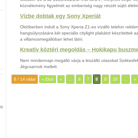
közvélemény figyelmét az emberiség nagy részét sújtó élel
Vízbe dobtak egy Sony Xperiát
Októberben indult a Sony Xperia Z1-es vízálló telefon rekl
hangsúlyozására két speciális citylight plakátot készítettek a
a villamosmegállóban lehet látni.
Kreatív köztéri megoldás – Hokikapu buszme
Nem mindennapi megálló várja a leszálló utasokat Székesfeh
Jégcsarnok mellett.
8 / 14 oldal
« Első
«
...
6
7
8
9
10
...
»
öz