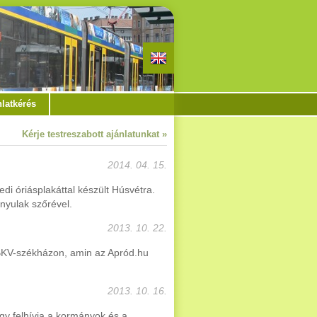
nlatkérés
Kérje testreszabott ajánlatunkat »
2014. 04. 15.
di óriásplakáttal készült Húsvétra.
nyulak szőrével.
2013. 10. 22.
t BKV-székházon, amin az Apród.hu
2013. 10. 16.
y felhívja a kormányok és a