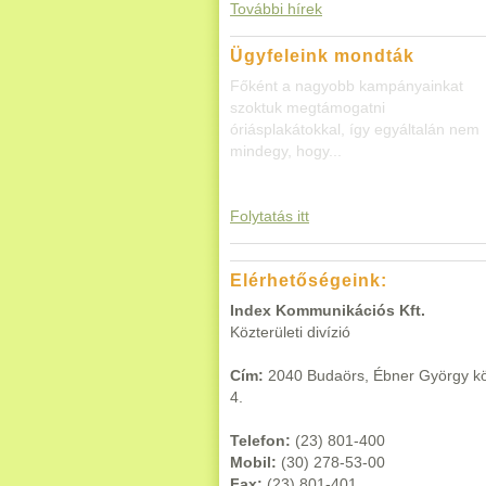
További hírek
Ügyfeleink mondták
Főként a nagyobb kampányainkat
szoktuk megtámogatni
óriásplakátokkal, így egyáltalán nem
mindegy, hogy...
Folytatás itt
Elérhetőségeink:
Index Kommunikációs Kft.
Közterületi divízió
Cím:
2040 Budaörs, Ébner György k
4.
Telefon:
(23) 801-400
Mobil:
(30) 278-53-00
Fax:
(23) 801-401