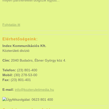
milyen partnerekkel dolgozik együtt...
Folytatás itt
Elérhetőségeink:
Index Kommunikációs Kft.
Közterületi divízió
Cím:
2040 Budaörs, Ébner György köz 4.
Telefon:
(23) 801-400
Mobil:
(30) 278-53-00
Fax:
(23) 801-401
E-mail:
info@kozteruletimedia.hu