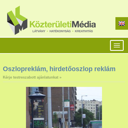
Toggl
naviga
Oszlopreklám, hirdetőoszlop reklám
Kérje testreszabott ajánlatunkat »