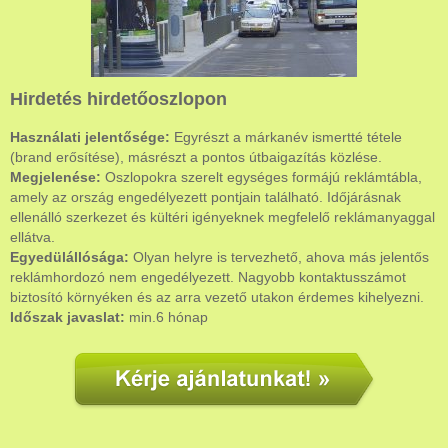
Hirdetés hirdetőoszlopon
Használati jelentősége:
Egyrészt a márkanév ismertté tétele
(brand erősítése), másrészt a pontos útbaigazítás közlése.
Megjelenése:
Oszlopokra szerelt egységes formájú reklámtábla,
amely az ország engedélyezett pontjain található. Időjárásnak
ellenálló szerkezet és kültéri igényeknek megfelelő reklámanyaggal
ellátva.
Egyedülállósága:
Olyan helyre is tervezhető, ahova más jelentős
reklámhordozó nem engedélyezett. Nagyobb kontaktusszámot
biztosító környéken és az arra vezető utakon érdemes kihelyezni.
Időszak javaslat:
min.6 hónap