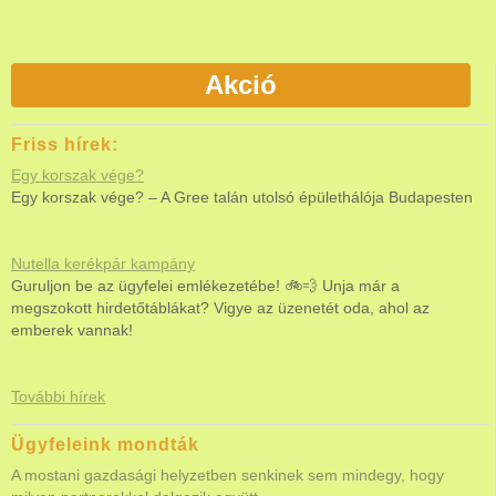
Akció
Friss hírek:
Egy korszak vége?
Egy korszak vége? – A Gree talán utolsó épülethálója Budapesten
Nutella kerékpár kampány
Guruljon be az ügyfelei emlékezetébe! 🚲💨 Unja már a
megszokott hirdetőtáblákat? Vigye az üzenetét oda, ahol az
emberek vannak!
További hírek
Ügyfeleink mondták
A mostani gazdasági helyzetben senkinek sem mindegy, hogy