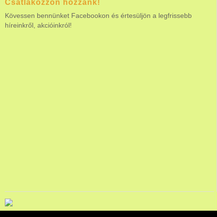
Csatlakozzon hozzánk!
Kövessen bennünket Facebookon és értesüljön a legfrissebb
híreinkről, akcióinkról!
ÁLTALÁNOS SZERZŐDÉSI FELTÉTELEK
|
JÁRMŰREKLÁM ÁLTALÁNOS SZERZŐDÉSI