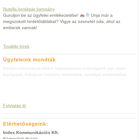
Nutella kerékpár kampány
Guruljon be az ügyfelei emlékezetébe!
Unja már a
megszokott hirdetőtáblákat? Vigye az üzenetét oda, ahol az
emberek vannak!
További hírek
Ügyfeleink mondták
Rendezvényszervezőként folyamatosan szükségünk van olyan
budapesti, belvárosi hirdetési felületekre, amellyel mindenkihez...
Folytatás itt
Elérhetőségeink:
Index Kommunikációs Kft.
Közterületi divízió