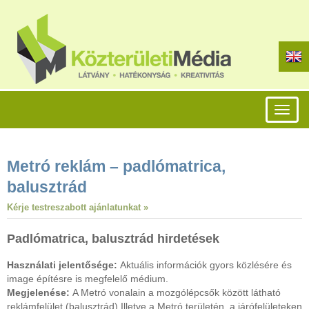
Toggl
naviga
Metró reklám – padlómatrica,
balusztrád
Kérje testreszabott ajánlatunkat »
Padlómatrica, balusztrád hirdetések
Használati jelentősége:
Aktuális információk gyors közlésére és
image építésre is megfelelő médium.
Megjelenése:
A Metró vonalain a mozgólépcsők között látható
reklámfelület (balusztrád) Illetve a Metró területén, a járófelületeken